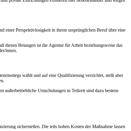
 und private Einrichtungen existieren hier nebeneinander und sorgen
nd einer Perspektivlosigkeit in ihrem ursprünglichen Beruf über eine
ll diesen Belangen ist die Agentur für Arbeit beziehungsweise das
er/innen.
nstiegs wählt und auf eine Qualifizierung verzichtet, stellt aber
en.
em außerbetriebliche Umschulungen in Teilzeit sind dazu bestens
zierung sicherstellen. Die teils hohen Kosten der Maßnahme lassen