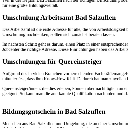
Wer in der Region Bad Salzuflen nach der richtigen Umschulung oder W
für eine große Bildungsvielfalt.
Umschulung Arbeitsamt Bad Salzuflen
Das Arbeitsamt ist die erste Adresse für alle, die von Arbeitslosigke
Umschulung nachdenken, sollten sich zunächst beraten lassen.
Im nächsten Schritt geht es darum, einen Platz in einer entsprechend
Jobcenter die richtige Adresse. Diese Einrichtungen haben das Arbei
Umschulungen für Quereinsteiger
Aufgrund des in vielen Branchen vorherrschenden Fachkräftemangels h
mitunter fest, dass ihm Know-How fehlt. Dadurch hat man zuweilen i
Quereinsteiger/innen, die dies erleben, können aber nachträglich an
geeignet. So kann man die anerkannte Qualifikation nachholen und d
Bildungsgutschein in Bad Salzuflen
Menschen aus Bad Salzuflen und Umgebung, die an einer Umschulung o