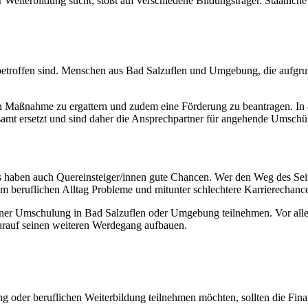
eiterbildung sucht, stößt auf verschiedene Bildungsträger. Staatliche
it betroffen sind. Menschen aus Bad Salzuflen und Umgebung, die aufgru
en Maßnahme zu ergattern und zudem eine Förderung zu beantragen. In a
tsamt ersetzt und sind daher die Ansprechpartner für angehende Umschül
aben auch Quereinsteiger/innen gute Chancen. Wer den Weg des Seitenei
m beruflichen Alltag Probleme und mitunter schlechtere Karrierechanc
 einer Umschulung in Bad Salzuflen oder Umgebung teilnehmen. Vor all
arauf seinen weiteren Werdegang aufbauen.
der beruflichen Weiterbildung teilnehmen möchten, sollten die Finan