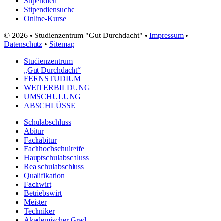
Stipendien
Stipendiensuche
Online-Kurse
© 2026 • Studienzentrum "Gut Durchdacht" •
Impressum
•
Datenschutz
•
Sitemap
Studienzentrum
„Gut Durchdacht“
FERNSTUDIUM
WEITERBILDUNG
UMSCHULUNG
ABSCHLÜSSE
Schulabschluss
Abitur
Fachabitur
Fachhochschulreife
Hauptschulabschluss
Realschulabschluss
Qualifikation
Fachwirt
Betriebswirt
Meister
Techniker
Akademischer Grad