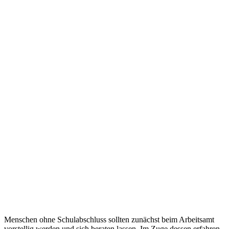
Menschen ohne Schulabschluss sollten zunächst beim Arbeitsamt
vorstellig werden und sich beraten lassen. Im Zuge dessen erfahren