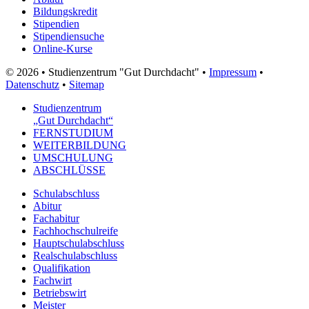
Bildungskredit
Stipendien
Stipendiensuche
Online-Kurse
© 2026 • Studienzentrum "Gut Durchdacht" •
Impressum
•
Datenschutz
•
Sitemap
Studienzentrum
„Gut Durchdacht“
FERNSTUDIUM
WEITERBILDUNG
UMSCHULUNG
ABSCHLÜSSE
Schulabschluss
Abitur
Fachabitur
Fachhochschulreife
Hauptschulabschluss
Realschulabschluss
Qualifikation
Fachwirt
Betriebswirt
Meister