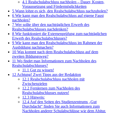
4.1
Realschulabschluss nachholen – Dauer, Kosten,
Voraussetzung und Fördermöglichkeiten
5
Wann lohnt es sich, den Realschulabschluss nachzuholen?
6
Wie kann man den Realschulabschluss auf eigene Faust
nachholen?
7
Wer sollte über den nachträglichen Erwerb des
Realschulabschlusses nachdenken?
8
Wie funktioniert die Externenprüfung zum nachträglichen
Erwerb des Realschulabschlusses?
9
Wie kann man den Realschulabschluss im Rahmen der
Ausbildung nachmachen?
10
Was kommt nach dem Realschulabschluss auf dem
zweiten Bildungsweg?
11
Wo findet man Informationen zum Nachholen des
Realschulabschlusses?
11.1
Gut zu wissen!
12
Achtung! Zwei Tipps aus der Redaktion
12.1
Realschulabschluss nachholen mit
Zwischenzielen
12.2
Fernlernen zum Nachholen des
Realschulabschlusses nutzen!
12.3
Hinweis:
12.4
Auf den Seiten des Studienzentrums „Gut
Durchdacht“ finden Sie auch Informationen zum
Nachholen anderer Schulabschlüsse wie dem Abitur.