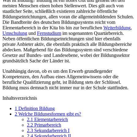
Was ist Bildung? Bildung ist ein hohes Gut und genießt bei den
meisten Menschen einen hohen Stellenwert. Dies gilt auch von
staatlicher Seite, schließlich existieren zahlreiche öffentliche
Bildungseinrichtungen, allen voran die allgemeinbildenden Schulen.
Die Bandbreite des deutschen Bildungssystems reicht vom
Elementarbereich in der Kita bis hin zur beruflichen
Weiterbildung
,
Umschulung
und
Fernstudium
im sogenannten Quartärbereich.
Neben öffentlichen Bildungseinrichtungen sind hier ebenfalls
private Anbieter aktiv, die ebenfalls praktisch alle Bildungsbereiche
abdecken. Maßgebend für das Bildungssystem sind verschiedene
Gesetze auf Bundes- und Landesebene, wobei der Bildungssektor
grundsätzlich Sache der Länder ist.
Unabhängig davon, ob es um den Erwerb grundlegender
Kompetenzen, den Aufbau eines Allgemeinwissens oder die
berufliche Qualifizierung geht, ist Bildung stets der Schlüssel.
Bildung muss demnach nicht immer nur in der Schule stattfinden.
Inhaltsverzeichnis
1
Definition Bildung
2
Welche Bildungsformen gibt es?
2.1
Elementarbereich
2.2
Primarbereich
2.3
Sekundarbereich I
2.4
Sekundarbereich II