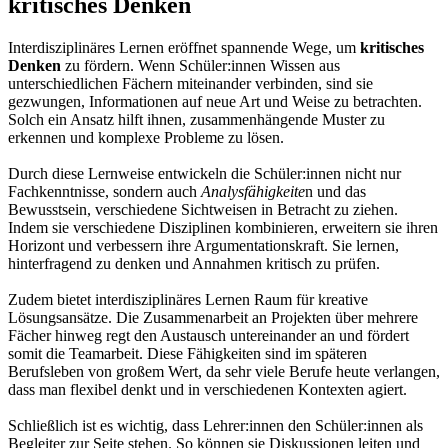
kritisches Denken
Interdisziplinäres Lernen eröffnet spannende Wege, um
kritisches
Denken
zu fördern. Wenn Schüler:innen Wissen aus
unterschiedlichen Fächern miteinander verbinden, sind sie
gezwungen, Informationen auf neue Art und Weise zu betrachten.
Solch ein Ansatz hilft ihnen, zusammenhängende Muster zu
erkennen und komplexe Probleme zu lösen.
Durch diese Lernweise entwickeln die Schüler:innen nicht nur
Fachkenntnisse, sondern auch
Analysfähigkeite
n und das
Bewusstsein, verschiedene Sichtweisen in Betracht zu ziehen.
Indem sie verschiedene Disziplinen kombinieren, erweitern sie ihren
Horizont und verbessern ihre Argumentationskraft. Sie lernen,
hinterfragend zu denken und Annahmen kritisch zu prüfen.
Zudem bietet interdisziplinäres Lernen Raum für kreative
Lösungsansätze. Die Zusammenarbeit an Projekten über mehrere
Fächer hinweg regt den Austausch untereinander an und fördert
somit die Teamarbeit. Diese Fähigkeiten sind im späteren
Berufsleben von großem Wert, da sehr viele Berufe heute verlangen,
dass man flexibel denkt und in verschiedenen Kontexten agiert.
Schließlich ist es wichtig, dass Lehrer:innen den Schüler:innen als
Begleiter zur Seite stehen. So können sie Diskussionen leiten und