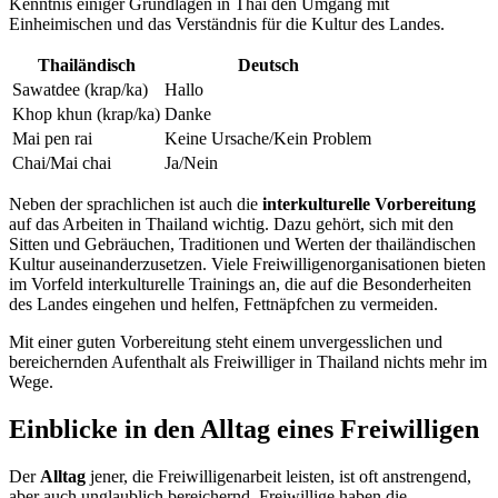
Kenntnis einiger Grundlagen in Thai den Umgang mit
Einheimischen und das Verständnis für die Kultur des Landes.
Thailändisch
Deutsch
Sawatdee (krap/ka)
Hallo
Khop khun (krap/ka)
Danke
Mai pen rai
Keine Ursache/Kein Problem
Chai/Mai chai
Ja/Nein
Neben der sprachlichen ist auch die
interkulturelle Vorbereitung
auf das Arbeiten in Thailand wichtig. Dazu gehört, sich mit den
Sitten und Gebräuchen, Traditionen und Werten der thailändischen
Kultur auseinanderzusetzen. Viele Freiwilligenorganisationen bieten
im Vorfeld interkulturelle Trainings an, die auf die Besonderheiten
des Landes eingehen und helfen, Fettnäpfchen zu vermeiden.
Mit einer guten Vorbereitung steht einem unvergesslichen und
bereichernden Aufenthalt als Freiwilliger in Thailand nichts mehr im
Wege.
Einblicke in den Alltag eines Freiwilligen
Der
A
lltag
jener, die Freiwilligenarbeit leisten, ist oft anstrengend,
aber auch unglaublich bereichernd. Freiwillige haben die