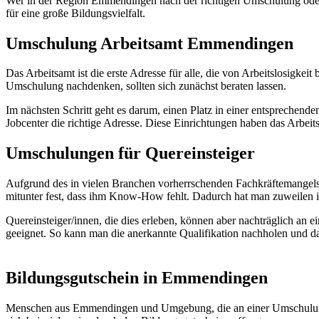
Wer in der Region Emmendingen nach der richtigen Umschulung oder We
für eine große Bildungsvielfalt.
Umschulung Arbeitsamt Emmendingen
Das Arbeitsamt ist die erste Adresse für alle, die von Arbeitslosigk
Umschulung nachdenken, sollten sich zunächst beraten lassen.
Im nächsten Schritt geht es darum, einen Platz in einer entsprechend
Jobcenter die richtige Adresse. Diese Einrichtungen haben das Arbei
Umschulungen für Quereinsteiger
Aufgrund des in vielen Branchen vorherrschenden Fachkräftemangels h
mitunter fest, dass ihm Know-How fehlt. Dadurch hat man zuweilen i
Quereinsteiger/innen, die dies erleben, können aber nachträglich a
geeignet. So kann man die anerkannte Qualifikation nachholen und d
Bildungsgutschein in Emmendingen
Menschen aus Emmendingen und Umgebung, die an einer Umschulung od