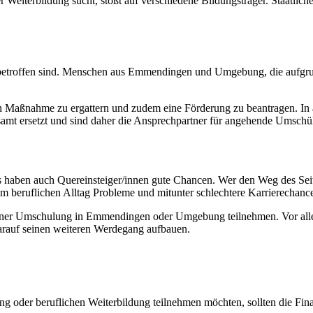
iterbildung sucht, stößt auf verschiedene Bildungsträger. Staatliche
eit betroffen sind. Menschen aus Emmendingen und Umgebung, die aufgru
en Maßnahme zu ergattern und zudem eine Förderung zu beantragen. In a
tsamt ersetzt und sind daher die Ansprechpartner für angehende Umschül
aben auch Quereinsteiger/innen gute Chancen. Wer den Weg des Seitenei
m beruflichen Alltag Probleme und mitunter schlechtere Karrierechanc
n einer Umschulung in Emmendingen oder Umgebung teilnehmen. Vor alle
arauf seinen weiteren Werdegang aufbauen.
er beruflichen Weiterbildung teilnehmen möchten, sollten die Finan