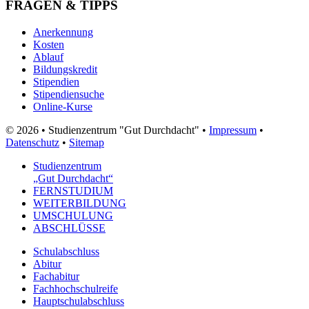
FRAGEN & TIPPS
Anerkennung
Kosten
Ablauf
Bildungskredit
Stipendien
Stipendiensuche
Online-Kurse
© 2026 • Studienzentrum "Gut Durchdacht" •
Impressum
•
Datenschutz
•
Sitemap
Studienzentrum
„Gut Durchdacht“
FERNSTUDIUM
WEITERBILDUNG
UMSCHULUNG
ABSCHLÜSSE
Schulabschluss
Abitur
Fachabitur
Fachhochschulreife
Hauptschulabschluss