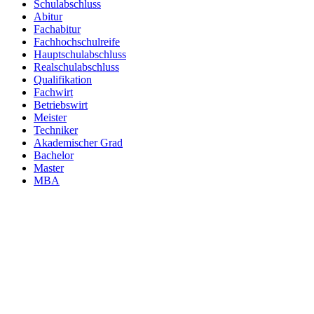
Schulabschluss
Abitur
Fachabitur
Fachhochschulreife
Hauptschulabschluss
Realschulabschluss
Qualifikation
Fachwirt
Betriebswirt
Meister
Techniker
Akademischer Grad
Bachelor
Master
MBA