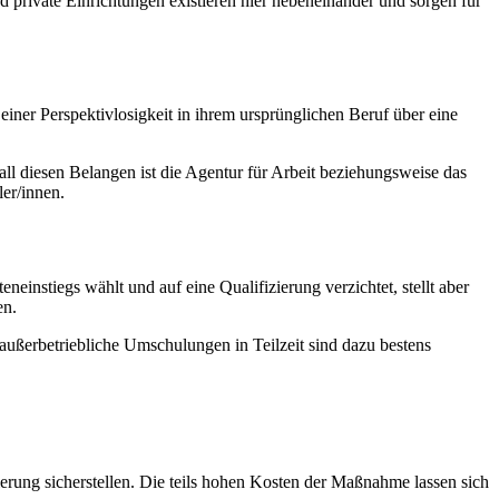
d private Einrichtungen existieren hier nebeneinander und sorgen für
einer Perspektivlosigkeit in ihrem ursprünglichen Beruf über eine
ll diesen Belangen ist die Agentur für Arbeit beziehungsweise das
er/innen.
nstiegs wählt und auf eine Qualifizierung verzichtet, stellt aber
en.
außerbetriebliche Umschulungen in Teilzeit sind dazu bestens
rung sicherstellen. Die teils hohen Kosten der Maßnahme lassen sich