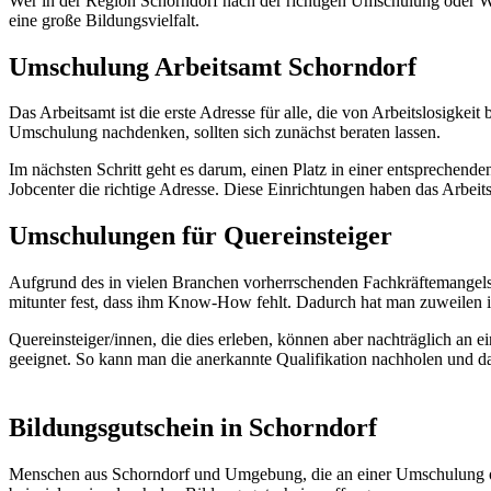
Wer in der Region Schorndorf nach der richtigen Umschulung oder Weit
eine große Bildungsvielfalt.
Umschulung Arbeitsamt Schorndorf
Das Arbeitsamt ist die erste Adresse für alle, die von Arbeitslosigke
Umschulung nachdenken, sollten sich zunächst beraten lassen.
Im nächsten Schritt geht es darum, einen Platz in einer entsprechend
Jobcenter die richtige Adresse. Diese Einrichtungen haben das Arbei
Umschulungen für Quereinsteiger
Aufgrund des in vielen Branchen vorherrschenden Fachkräftemangels h
mitunter fest, dass ihm Know-How fehlt. Dadurch hat man zuweilen i
Quereinsteiger/innen, die dies erleben, können aber nachträglich an
geeignet. So kann man die anerkannte Qualifikation nachholen und d
Bildungsgutschein in Schorndorf
Menschen aus Schorndorf und Umgebung, die an einer Umschulung oder