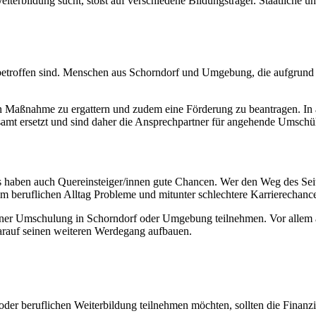
erbildung sucht, stößt auf verschiedene Bildungsträger. Staatliche un
it betroffen sind. Menschen aus Schorndorf und Umgebung, die aufgrund 
en Maßnahme zu ergattern und zudem eine Förderung zu beantragen. In a
tsamt ersetzt und sind daher die Ansprechpartner für angehende Umschül
aben auch Quereinsteiger/innen gute Chancen. Wer den Weg des Seitenei
m beruflichen Alltag Probleme und mitunter schlechtere Karrierechanc
 einer Umschulung in Schorndorf oder Umgebung teilnehmen. Vor allem 
arauf seinen weiteren Werdegang aufbauen.
 beruflichen Weiterbildung teilnehmen möchten, sollten die Finanzie