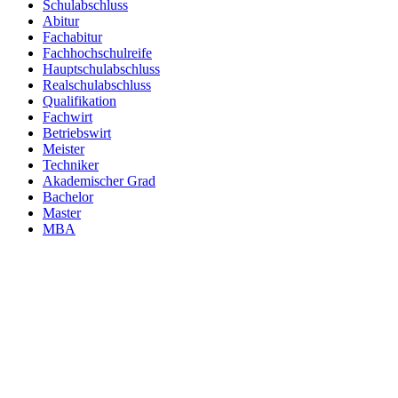
Schulabschluss
Abitur
Fachabitur
Fachhochschulreife
Hauptschulabschluss
Realschulabschluss
Qualifikation
Fachwirt
Betriebswirt
Meister
Techniker
Akademischer Grad
Bachelor
Master
MBA