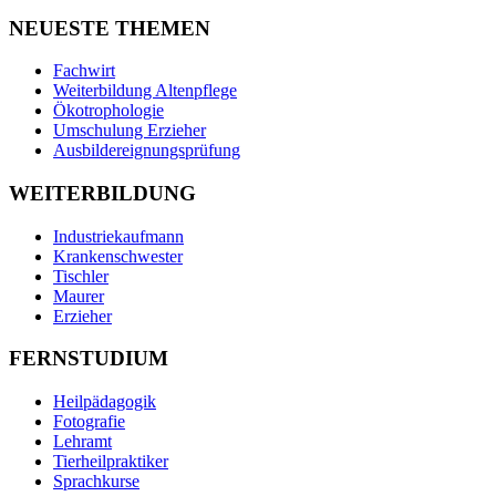
NEUESTE THEMEN
Fachwirt
Weiterbildung Altenpflege
Ökotrophologie
Umschulung Erzieher
Ausbildereignungsprüfung
WEITERBILDUNG
Industriekaufmann
Krankenschwester
Tischler
Maurer
Erzieher
FERNSTUDIUM
Heilpädagogik
Fotografie
Lehramt
Tierheilpraktiker
Sprachkurse