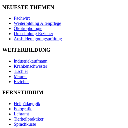
NEUESTE THEMEN
Fachwirt
Weiterbildung Altenpflege
Ökotrophologie
Umschulung Erzieher
Ausbildereignungsprüfung
WEITERBILDUNG
Industriekaufmann
Krankenschwester
Tischler
Maurer
Erzieher
FERNSTUDIUM
Heilpädagogik
Fotografie
Lehramt
Tierheilpraktiker
Sprachkurse