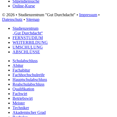
Stipendiensuche
Online-Kurse
© 2026 • Studienzentrum "Gut Durchdacht" •
Impressum
•
Datenschutz
•
Sitemap
Studienzentrum
„Gut Durchdacht“
FERNSTUDIUM
WEITERBILDUNG
UMSCHULUNG
ABSCHLÜSSE
Schulabschluss
Abitur
Fachabitur
Fachhochschulreife
Hauptschulabschluss
Realschulabschluss
Qualifikation
Fachwirt
Betriebswirt
Meister
Techniker
Akademischer Grad