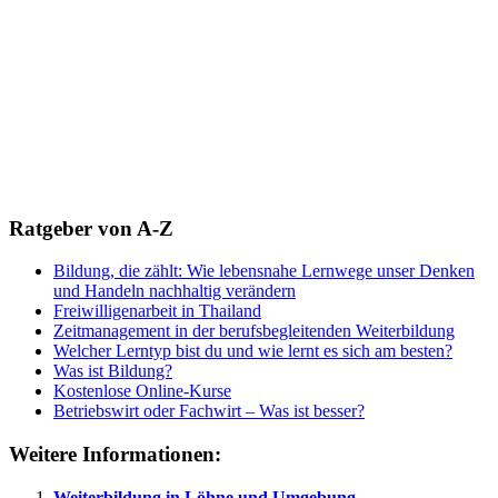
Ratgeber von A-Z
Bildung, die zählt: Wie lebensnahe Lernwege unser Denken
und Handeln nachhaltig verändern
Freiwilligenarbeit in Thailand
Zeitmanagement in der berufsbegleitenden Weiterbildung
Welcher Lerntyp bist du und wie lernt es sich am besten?
Was ist Bildung?
Kostenlose Online-Kurse
Betriebswirt oder Fachwirt – Was ist besser?
Weitere Informationen:
Weiterbildung in Löhne und Umgebung