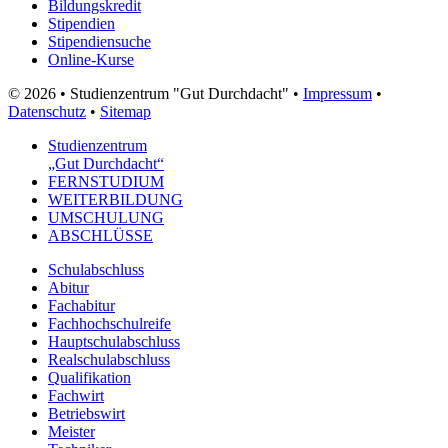
Bildungskredit
Stipendien
Stipendiensuche
Online-Kurse
© 2026 • Studienzentrum "Gut Durchdacht" •
Impressum
•
Datenschutz
•
Sitemap
Studienzentrum
„Gut Durchdacht“
FERNSTUDIUM
WEITERBILDUNG
UMSCHULUNG
ABSCHLÜSSE
Schulabschluss
Abitur
Fachabitur
Fachhochschulreife
Hauptschulabschluss
Realschulabschluss
Qualifikation
Fachwirt
Betriebswirt
Meister