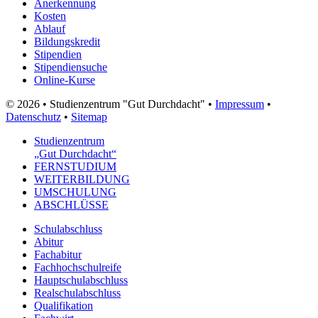
Anerkennung
Kosten
Ablauf
Bildungskredit
Stipendien
Stipendiensuche
Online-Kurse
© 2026 • Studienzentrum "Gut Durchdacht" •
Impressum
•
Datenschutz
•
Sitemap
Studienzentrum
„Gut Durchdacht“
FERNSTUDIUM
WEITERBILDUNG
UMSCHULUNG
ABSCHLÜSSE
Schulabschluss
Abitur
Fachabitur
Fachhochschulreife
Hauptschulabschluss
Realschulabschluss
Qualifikation