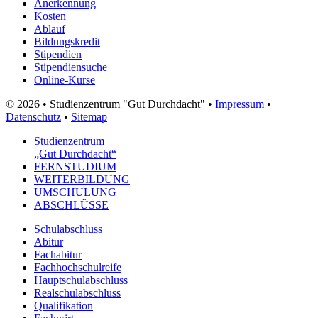
Anerkennung
Kosten
Ablauf
Bildungskredit
Stipendien
Stipendiensuche
Online-Kurse
© 2026 • Studienzentrum "Gut Durchdacht" •
Impressum
•
Datenschutz
•
Sitemap
Studienzentrum
„Gut Durchdacht“
FERNSTUDIUM
WEITERBILDUNG
UMSCHULUNG
ABSCHLÜSSE
Schulabschluss
Abitur
Fachabitur
Fachhochschulreife
Hauptschulabschluss
Realschulabschluss
Qualifikation