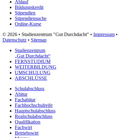
Ablauf
Bildungskredit
Stipendien
Stipendiensuche
Online-Kurse
© 2026 • Studienzentrum "Gut Durchdacht" •
Impressum
•
Datenschutz
•
Sitemap
Studienzentrum
„Gut Durchdacht“
FERNSTUDIUM
WEITERBILDUNG
UMSCHULUNG
ABSCHLÜSSE
Schulabschluss
Abitur
Fachabitur
Fachhochschulreife
Hauptschulabschluss
Realschulabschluss
Qualifikation
Fachwirt
Betriebswirt