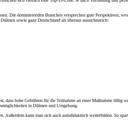
wünschen sich vielfach eine Top-10-Liste. Je nach Vorbildung und persö
befassen. Die dominierenden Branchen versprechen gute Perspektiven, 
 Dülmen sowie ganz Deutschland als überaus aussichtsreich:
st, dass hohe Gebühren für die Teilnahme an einer Maßnahme fällig w
ungsmöglichkeiten in Dülmen und Umgebung.
n. Außerdem kann man sich auch autodidaktisch weiterbilden. So spar