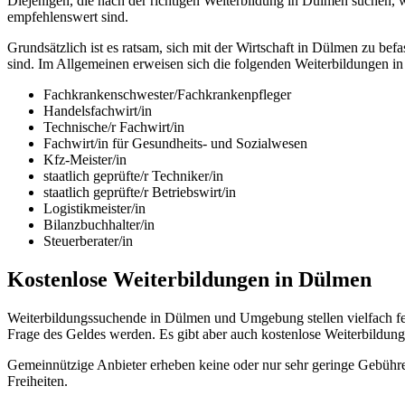
Diejenigen, die nach der richtigen Weiterbildung in Dülmen suchen, 
empfehlenswert sind.
Grundsätzlich ist es ratsam, sich mit der Wirtschaft in Dülmen zu 
sind. Im Allgemeinen erweisen sich die folgenden Weiterbildungen in
Fachkrankenschwester/Fachkrankenpfleger
Handelsfachwirt/in
Technische/r Fachwirt/in
Fachwirt/in für Gesundheits- und Sozialwesen
Kfz-Meister/in
staatlich geprüfte/r Techniker/in
staatlich geprüfte/r Betriebswirt/in
Logistikmeister/in
Bilanzbuchhalter/in
Steuerberater/in
Kostenlose Weiterbildungen in Dülmen
Weiterbildungssuchende in Dülmen und Umgebung stellen vielfach fe
Frage des Geldes werden. Es gibt aber auch kostenlose Weiterbild
Gemeinnützige Anbieter erheben keine oder nur sehr geringe Gebühre
Freiheiten.