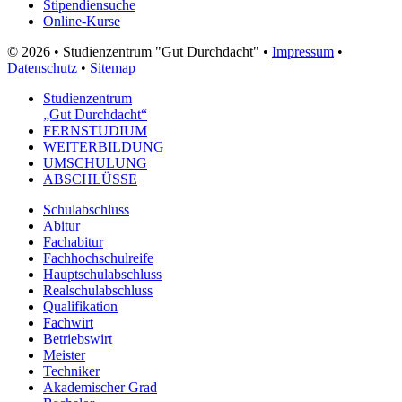
Stipendiensuche
Online-Kurse
© 2026 • Studienzentrum "Gut Durchdacht" •
Impressum
•
Datenschutz
•
Sitemap
Studienzentrum
„Gut Durchdacht“
FERNSTUDIUM
WEITERBILDUNG
UMSCHULUNG
ABSCHLÜSSE
Schulabschluss
Abitur
Fachabitur
Fachhochschulreife
Hauptschulabschluss
Realschulabschluss
Qualifikation
Fachwirt
Betriebswirt
Meister
Techniker
Akademischer Grad