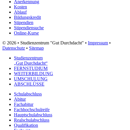
Anerkennung
Kosten
Ablauf
Bildungskredit
Stipendien
Stipendiensuche
Online-Kurse
© 2026 • Studienzentrum "Gut Durchdacht" •
Impressum
•
Datenschutz
•
Sitemap
Studienzentrum
„Gut Durchdacht“
FERNSTUDIUM
WEITERBILDUNG
UMSCHULUNG
ABSCHLÜSSE
Schulabschluss
Abitur
Fachabitur
Fachhochschulreife
Hauptschulabschluss
Realschulabschluss
Qualifikation