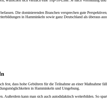
en, wünschen sich vielfach eine Top-10-Liste. Je nach Vorbildung und p
 zu befassen. Die dominierenden Branchen versprechen gute Perspektiv
iterbildungen in Hamminkeln sowie ganz Deutschland als überaus auss
ln
h fest, dass hohe Gebühren für die Teilnahme an einer Maßnahme fäl
rbildungsmöglichkeiten in Hamminkeln und Umgebung.
n. Außerdem kann man sich auch autodidaktisch weiterbilden. So spar