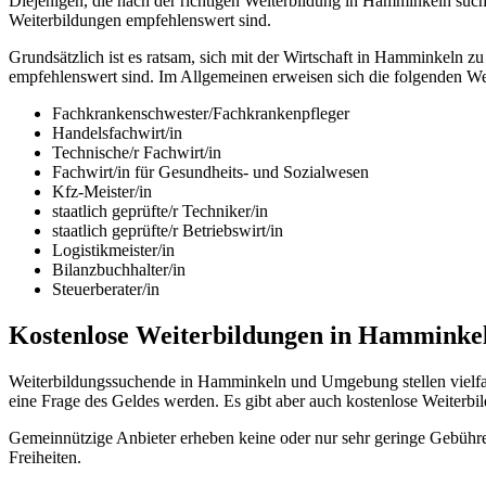
Diejenigen, die nach der richtigen Weiterbildung in Hamminkeln such
Weiterbildungen empfehlenswert sind.
Grundsätzlich ist es ratsam, sich mit der Wirtschaft in Hamminkeln
empfehlenswert sind. Im Allgemeinen erweisen sich die folgenden We
Fachkrankenschwester/Fachkrankenpfleger
Handelsfachwirt/in
Technische/r Fachwirt/in
Fachwirt/in für Gesundheits- und Sozialwesen
Kfz-Meister/in
staatlich geprüfte/r Techniker/in
staatlich geprüfte/r Betriebswirt/in
Logistikmeister/in
Bilanzbuchhalter/in
Steuerberater/in
Kostenlose Weiterbildungen in Hamminke
Weiterbildungssuchende in Hamminkeln und Umgebung stellen vielfac
eine Frage des Geldes werden. Es gibt aber auch kostenlose Weite
Gemeinnützige Anbieter erheben keine oder nur sehr geringe Gebühre
Freiheiten.