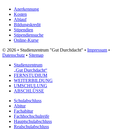
Anerkennung
Kosten
Ablauf
Bildungskredit
Stipendien
Stipendiensuche
Online-Kurse
© 2026 • Studienzentrum "Gut Durchdacht" •
Impressum
•
Datenschutz
•
Sitemap
Studienzentrum
„Gut Durchdacht“
FERNSTUDIUM
WEITERBILDUNG
UMSCHULUNG
ABSCHLÜSSE
Schulabschluss
Abitur
Fachabitur
Fachhochschulreife
Hauptschulabschluss
Realschulabschluss