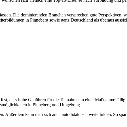
, wünschen sich vielfach eine Top-10-Liste. Je nach Vorbildung und pe
u befassen. Die dominierenden Branchen versprechen gute Perspektiven
terbildungen in Pinneberg sowie ganz Deutschland als überaus aussich
fest, dass hohe Gebühren für die Teilnahme an einer Maßnahme fällig
ngsmöglichkeiten in Pinneberg und Umgebung.
n. Außerdem kann man sich auch autodidaktisch weiterbilden. So spar