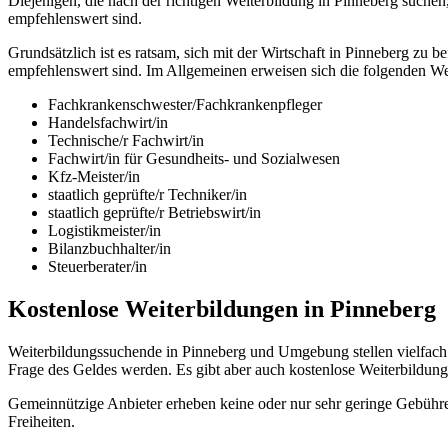
Diejenigen, die nach der richtigen Weiterbildung in Pinneberg suchen
empfehlenswert sind.
Grundsätzlich ist es ratsam, sich mit der Wirtschaft in Pinneberg z
empfehlenswert sind. Im Allgemeinen erweisen sich die folgenden Wei
Fachkrankenschwester/Fachkrankenpfleger
Handelsfachwirt/in
Technische/r Fachwirt/in
Fachwirt/in für Gesundheits- und Sozialwesen
Kfz-Meister/in
staatlich geprüfte/r Techniker/in
staatlich geprüfte/r Betriebswirt/in
Logistikmeister/in
Bilanzbuchhalter/in
Steuerberater/in
Kostenlose Weiterbildungen in Pinneberg
Weiterbildungssuchende in Pinneberg und Umgebung stellen vielfach 
Frage des Geldes werden. Es gibt aber auch kostenlose Weiterbildu
Gemeinnützige Anbieter erheben keine oder nur sehr geringe Gebühre
Freiheiten.