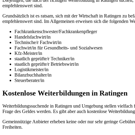
Diejenigen, die nach der richtigen Weiterbildung in Ratingen suchen,
empfehlenswert sind.
Grundsätzlich ist es ratsam, sich mit der Wirtschaft in Ratingen zu
empfehlenswert sind. Im Allgemeinen erweisen sich die folgenden Wei
Fachkrankenschwester/Fachkrankenpfleger
Handelsfachwirt/in
Technische/r Fachwirt/in
Fachwirt/in für Gesundheits- und Sozialwesen
Kfz-Meister/in
staatlich geprüfte/r Techniker/in
staatlich geprüfte/r Betriebswirt/in
Logistikmeister/in
Bilanzbuchhalter/in
Steuerberater/in
Kostenlose Weiterbildungen in Ratingen
Weiterbildungssuchende in Ratingen und Umgebung stellen vielfach f
Frage des Geldes werden. Es gibt aber auch kostenlose Weiterbildu
Gemeinnützige Anbieter erheben keine oder nur sehr geringe Gebühre
Freiheiten.