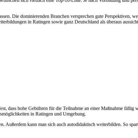
 wünschen sich vielfach eine Top-10-Liste. Je nach Vorbildung und per
 befassen. Die dominierenden Branchen versprechen gute Perspektiven,
terbildungen in Ratingen sowie ganz Deutschland als überaus aussicht
est, dass hohe Gebühren für die Teilnahme an einer Maßnahme fällig 
ngsmöglichkeiten in Ratingen und Umgebung.
n. Außerdem kann man sich auch autodidaktisch weiterbilden. So spar