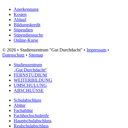
Anerkennung
Kosten
Ablauf
Bildungskredit
Stipendien
Stipendiensuche
Online-Kurse
© 2026 • Studienzentrum "Gut Durchdacht" •
Impressum
•
Datenschutz
•
Sitemap
Studienzentrum
„Gut Durchdacht“
FERNSTUDIUM
WEITERBILDUNG
UMSCHULUNG
ABSCHLÜSSE
Schulabschluss
Abitur
Fachabitur
Fachhochschulreife
Hauptschulabschluss
Realschulabschluss