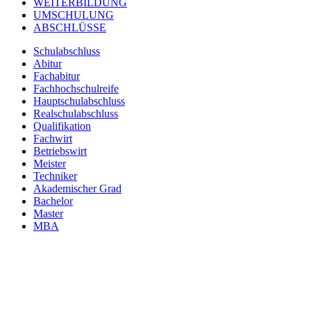
WEITERBILDUNG
UMSCHULUNG
ABSCHLÜSSE
Schulabschluss
Abitur
Fachabitur
Fachhochschulreife
Hauptschulabschluss
Realschulabschluss
Qualifikation
Fachwirt
Betriebswirt
Meister
Techniker
Akademischer Grad
Bachelor
Master
MBA