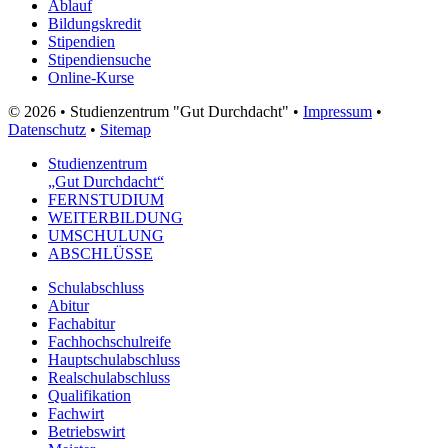
Ablauf
Bildungskredit
Stipendien
Stipendiensuche
Online-Kurse
© 2026 • Studienzentrum "Gut Durchdacht" •
Impressum
•
Datenschutz
•
Sitemap
Studienzentrum
„Gut Durchdacht“
FERNSTUDIUM
WEITERBILDUNG
UMSCHULUNG
ABSCHLÜSSE
Schulabschluss
Abitur
Fachabitur
Fachhochschulreife
Hauptschulabschluss
Realschulabschluss
Qualifikation
Fachwirt
Betriebswirt