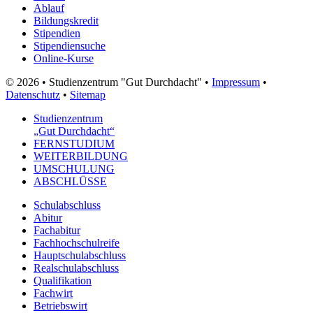
Ablauf
Bildungskredit
Stipendien
Stipendiensuche
Online-Kurse
© 2026 • Studienzentrum "Gut Durchdacht" •
Impressum
•
Datenschutz
•
Sitemap
Studienzentrum
„Gut Durchdacht“
FERNSTUDIUM
WEITERBILDUNG
UMSCHULUNG
ABSCHLÜSSE
Schulabschluss
Abitur
Fachabitur
Fachhochschulreife
Hauptschulabschluss
Realschulabschluss
Qualifikation
Fachwirt
Betriebswirt