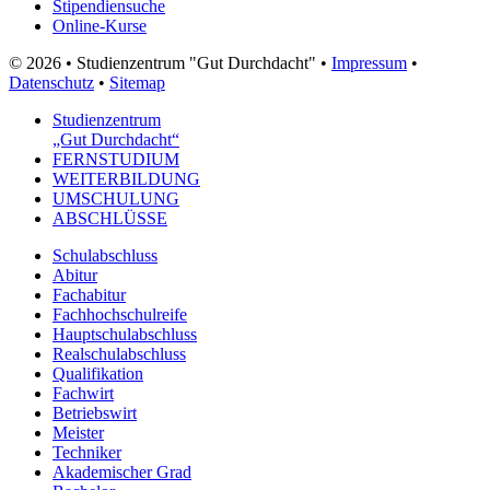
Stipendiensuche
Online-Kurse
© 2026 • Studienzentrum "Gut Durchdacht" •
Impressum
•
Datenschutz
•
Sitemap
Studienzentrum
„Gut Durchdacht“
FERNSTUDIUM
WEITERBILDUNG
UMSCHULUNG
ABSCHLÜSSE
Schulabschluss
Abitur
Fachabitur
Fachhochschulreife
Hauptschulabschluss
Realschulabschluss
Qualifikation
Fachwirt
Betriebswirt
Meister
Techniker
Akademischer Grad