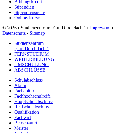
Bildungskredit
Stipendien
Stipendiensuche
Online-Kurse
© 2026 • Studienzentrum "Gut Durchdacht" •
Impressum
•
Datenschutz
•
Sitemap
Studienzentrum
„Gut Durchdacht“
FERNSTUDIUM
WEITERBILDUNG
UMSCHULUNG
ABSCHLÜSSE
Schulabschluss
Abitur
Fachabitur
Fachhochschulreife
Hauptschulabschluss
Realschulabschluss
Qualifikation
Fachwirt
Betriebswirt
Meister