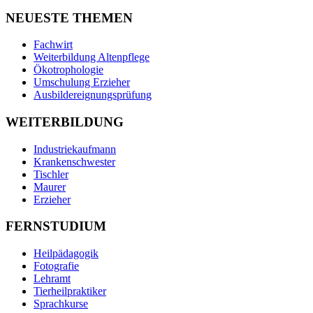
NEUESTE THEMEN
Fachwirt
Weiterbildung Altenpflege
Ökotrophologie
Umschulung Erzieher
Ausbildereignungsprüfung
WEITERBILDUNG
Industriekaufmann
Krankenschwester
Tischler
Maurer
Erzieher
FERNSTUDIUM
Heilpädagogik
Fotografie
Lehramt
Tierheilpraktiker
Sprachkurse