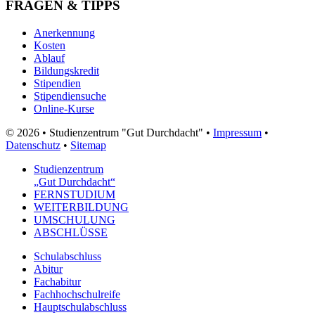
FRAGEN & TIPPS
Anerkennung
Kosten
Ablauf
Bildungskredit
Stipendien
Stipendiensuche
Online-Kurse
© 2026 • Studienzentrum "Gut Durchdacht" •
Impressum
•
Datenschutz
•
Sitemap
Studienzentrum
„Gut Durchdacht“
FERNSTUDIUM
WEITERBILDUNG
UMSCHULUNG
ABSCHLÜSSE
Schulabschluss
Abitur
Fachabitur
Fachhochschulreife
Hauptschulabschluss