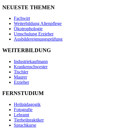
NEUESTE THEMEN
Fachwirt
Weiterbildung Altenpflege
Ökotrophologie
Umschulung Erzieher
Ausbildereignungsprüfung
WEITERBILDUNG
Industriekaufmann
Krankenschwester
Tischler
Maurer
Erzieher
FERNSTUDIUM
Heilpädagogik
Fotografie
Lehramt
Tierheilpraktiker
Sprachkurse