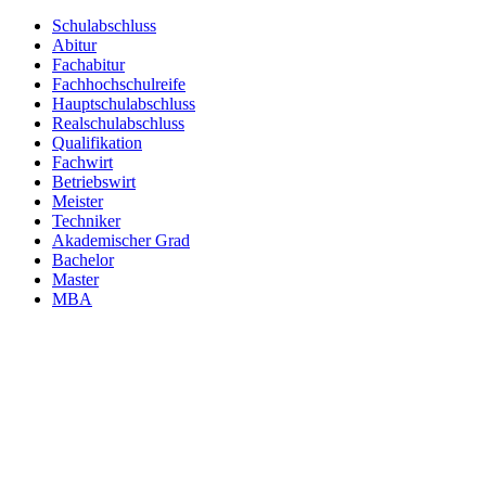
Schulabschluss
Abitur
Fachabitur
Fachhochschulreife
Hauptschulabschluss
Realschulabschluss
Qualifikation
Fachwirt
Betriebswirt
Meister
Techniker
Akademischer Grad
Bachelor
Master
MBA