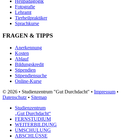
Heilpädagogik
Fotografie
Lehramt
Tierheilpraktiker
Sprachkurse
FRAGEN & TIPPS
Anerkennung
Kosten
Ablauf
Bildungskredit
Stipendien
Stipendiensuche
Online-Kurse
© 2026 • Studienzentrum "Gut Durchdacht" •
Impressum
•
Datenschutz
•
Sitemap
Studienzentrum
„Gut Durchdacht“
FERNSTUDIUM
WEITERBILDUNG
UMSCHULUNG
ABSCHLÜSSE