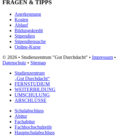
FRAGEN & TIPPS
Anerkennung
Kosten
Ablauf
Bildungskredit
Stipendien
Stipendiensuche
Online-Kurse
© 2026 • Studienzentrum "Gut Durchdacht" •
Impressum
•
Datenschutz
•
Sitemap
Studienzentrum
„Gut Durchdacht“
FERNSTUDIUM
WEITERBILDUNG
UMSCHULUNG
ABSCHLÜSSE
Schulabschluss
Abitur
Fachabitur
Fachhochschulreife
Hauptschulabschluss