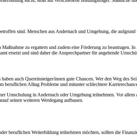
rbildung sucht, stößt auf verschiedene Bildungsträger. Staatliche und
eit betroffen sind. Menschen aus Andernach und Umgebung, die aufgrund 
en Maßnahme zu ergattern und zudem eine Förderung zu beantragen. In a
tsamt ersetzt und sind daher die Ansprechpartner für angehende Umschül
aben auch Quereinsteiger/innen gute Chancen. Wer den Weg des Seitenei
m beruflichen Alltag Probleme und mitunter schlechtere Karrierechanc
 einer Umschulung in Andernach oder Umgebung teilnehmen. Vor allem a
arauf seinen weiteren Werdegang aufbauen.
beruflichen Weiterbildung teilnehmen möchten, sollten die Finanzier