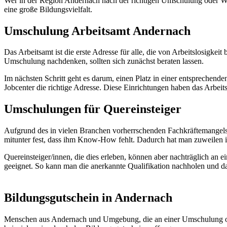
Wer in der Region Andernach nach der richtigen Umschulung oder Weite
eine große Bildungsvielfalt.
Umschulung Arbeitsamt Andernach
Das Arbeitsamt ist die erste Adresse für alle, die von Arbeitslosigk
Umschulung nachdenken, sollten sich zunächst beraten lassen.
Im nächsten Schritt geht es darum, einen Platz in einer entsprechend
Jobcenter die richtige Adresse. Diese Einrichtungen haben das Arbei
Umschulungen für Quereinsteiger
Aufgrund des in vielen Branchen vorherrschenden Fachkräftemangels h
mitunter fest, dass ihm Know-How fehlt. Dadurch hat man zuweilen i
Quereinsteiger/innen, die dies erleben, können aber nachträglich an
geeignet. So kann man die anerkannte Qualifikation nachholen und d
Bildungsgutschein in Andernach
Menschen aus Andernach und Umgebung, die an einer Umschulung oder 