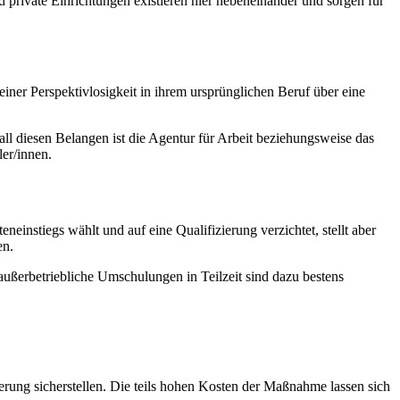
 private Einrichtungen existieren hier nebeneinander und sorgen für
einer Perspektivlosigkeit in ihrem ursprünglichen Beruf über eine
ll diesen Belangen ist die Agentur für Arbeit beziehungsweise das
er/innen.
nstiegs wählt und auf eine Qualifizierung verzichtet, stellt aber
en.
ußerbetriebliche Umschulungen in Teilzeit sind dazu bestens
ung sicherstellen. Die teils hohen Kosten der Maßnahme lassen sich