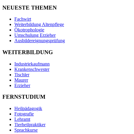
NEUESTE THEMEN
Fachwirt
Weiterbildung Altenpflege
Ökotrophologie
Umschulung Erzieher
Ausbildereignungsprüfung
WEITERBILDUNG
Industriekaufmann
Krankenschwester
Tischler
Maurer
Erzieher
FERNSTUDIUM
Heilpädagogik
Fotografie
Lehramt
Tierheilpraktiker
Sprachkurse