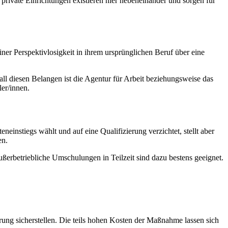
private Einrichtungen existieren hier nebeneinander und sorgen für
iner Perspektivlosigkeit in ihrem ursprünglichen Beruf über eine
ll diesen Belangen ist die Agentur für Arbeit beziehungsweise das
er/innen.
nstiegs wählt und auf eine Qualifizierung verzichtet, stellt aber
en.
ßerbetriebliche Umschulungen in Teilzeit sind dazu bestens geeignet.
ng sicherstellen. Die teils hohen Kosten der Maßnahme lassen sich