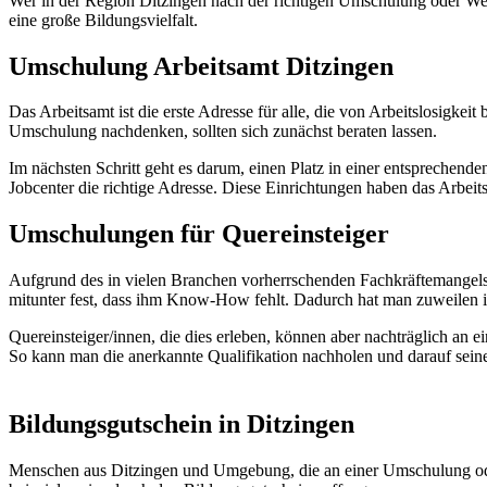
Wer in der Region Ditzingen nach der richtigen Umschulung oder Weite
eine große Bildungsvielfalt.
Umschulung Arbeitsamt Ditzingen
Das Arbeitsamt ist die erste Adresse für alle, die von Arbeitslosigke
Umschulung nachdenken, sollten sich zunächst beraten lassen.
Im nächsten Schritt geht es darum, einen Platz in einer entsprechend
Jobcenter die richtige Adresse. Diese Einrichtungen haben das Arbei
Umschulungen für Quereinsteiger
Aufgrund des in vielen Branchen vorherrschenden Fachkräftemangels h
mitunter fest, dass ihm Know-How fehlt. Dadurch hat man zuweilen i
Quereinsteiger/innen, die dies erleben, können aber nachträglich an
So kann man die anerkannte Qualifikation nachholen und darauf sei
Bildungsgutschein in Ditzingen
Menschen aus Ditzingen und Umgebung, die an einer Umschulung oder 