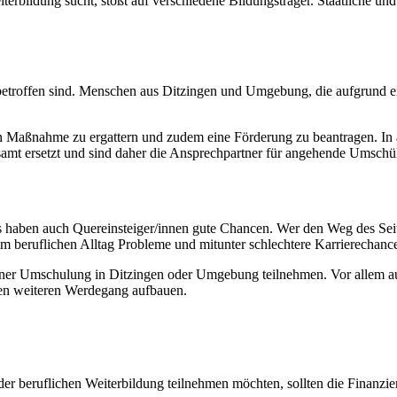
rbildung sucht, stößt auf verschiedene Bildungsträger. Staatliche und 
it betroffen sind. Menschen aus Ditzingen und Umgebung, die aufgrund e
en Maßnahme zu ergattern und zudem eine Förderung zu beantragen. In a
tsamt ersetzt und sind daher die Ansprechpartner für angehende Umschül
aben auch Quereinsteiger/innen gute Chancen. Wer den Weg des Seitenei
m beruflichen Alltag Probleme und mitunter schlechtere Karrierechanc
 einer Umschulung in Ditzingen oder Umgebung teilnehmen. Vor allem au
nen weiteren Werdegang aufbauen.
beruflichen Weiterbildung teilnehmen möchten, sollten die Finanzieru