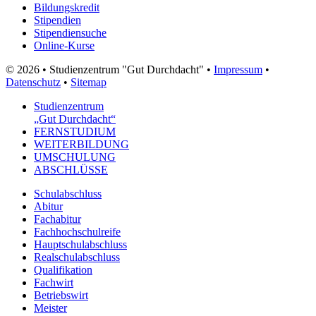
Bildungskredit
Stipendien
Stipendiensuche
Online-Kurse
© 2026 • Studienzentrum "Gut Durchdacht" •
Impressum
•
Datenschutz
•
Sitemap
Studienzentrum
„Gut Durchdacht“
FERNSTUDIUM
WEITERBILDUNG
UMSCHULUNG
ABSCHLÜSSE
Schulabschluss
Abitur
Fachabitur
Fachhochschulreife
Hauptschulabschluss
Realschulabschluss
Qualifikation
Fachwirt
Betriebswirt
Meister