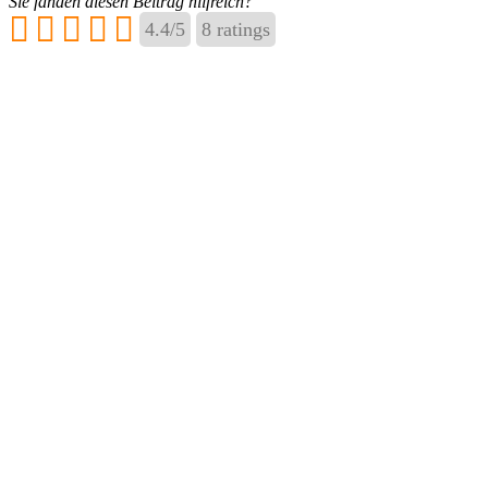
Sie fanden diesen Beitrag hilfreich?
4.4
/
5
8
ratings