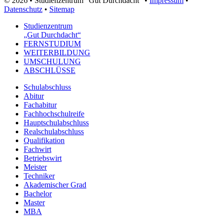
© 2026 • Studienzentrum "Gut Durchdacht" •
Impressum
•
Datenschutz
•
Sitemap
Studienzentrum
„Gut Durchdacht“
FERNSTUDIUM
WEITERBILDUNG
UMSCHULUNG
ABSCHLÜSSE
Schulabschluss
Abitur
Fachabitur
Fachhochschulreife
Hauptschulabschluss
Realschulabschluss
Qualifikation
Fachwirt
Betriebswirt
Meister
Techniker
Akademischer Grad
Bachelor
Master
MBA