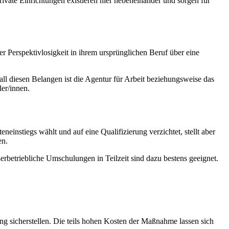
ivate Einrichtungen existieren hier nebeneinander und sorgen für
er Perspektivlosigkeit in ihrem ursprünglichen Beruf über eine
ll diesen Belangen ist die Agentur für Arbeit beziehungsweise das
er/innen.
nstiegs wählt und auf eine Qualifizierung verzichtet, stellt aber
en.
rbetriebliche Umschulungen in Teilzeit sind dazu bestens geeignet.
g sicherstellen. Die teils hohen Kosten der Maßnahme lassen sich