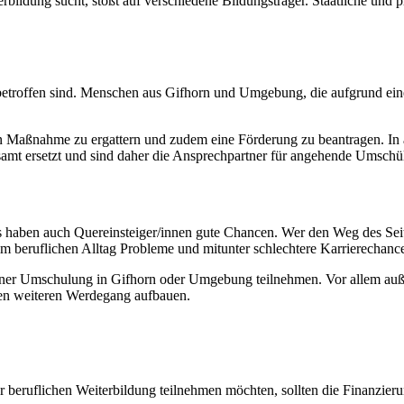
ildung sucht, stößt auf verschiedene Bildungsträger. Staatliche und pr
it betroffen sind. Menschen aus Gifhorn und Umgebung, die aufgrund ein
en Maßnahme zu ergattern und zudem eine Förderung zu beantragen. In a
tsamt ersetzt und sind daher die Ansprechpartner für angehende Umschül
aben auch Quereinsteiger/innen gute Chancen. Wer den Weg des Seitenei
m beruflichen Alltag Probleme und mitunter schlechtere Karrierechanc
 einer Umschulung in Gifhorn oder Umgebung teilnehmen. Vor allem auße
nen weiteren Werdegang aufbauen.
ruflichen Weiterbildung teilnehmen möchten, sollten die Finanzierun