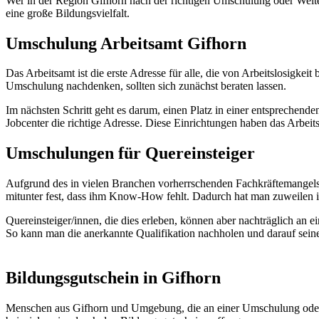
Wer in der Region Gifhorn nach der richtigen Umschulung oder Weiterb
eine große Bildungsvielfalt.
Umschulung Arbeitsamt Gifhorn
Das Arbeitsamt ist die erste Adresse für alle, die von Arbeitslosigke
Umschulung nachdenken, sollten sich zunächst beraten lassen.
Im nächsten Schritt geht es darum, einen Platz in einer entsprechend
Jobcenter die richtige Adresse. Diese Einrichtungen haben das Arbei
Umschulungen für Quereinsteiger
Aufgrund des in vielen Branchen vorherrschenden Fachkräftemangels h
mitunter fest, dass ihm Know-How fehlt. Dadurch hat man zuweilen i
Quereinsteiger/innen, die dies erleben, können aber nachträglich an
So kann man die anerkannte Qualifikation nachholen und darauf sei
Bildungsgutschein in Gifhorn
Menschen aus Gifhorn und Umgebung, die an einer Umschulung oder be