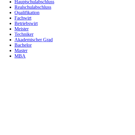
Hauptschulabschluss
Realschulabschluss
Qualifikation
Fachwirt
Betriebswirt
Meister
Techniker
Akademischer Grad
Bachelor
Master
MBA