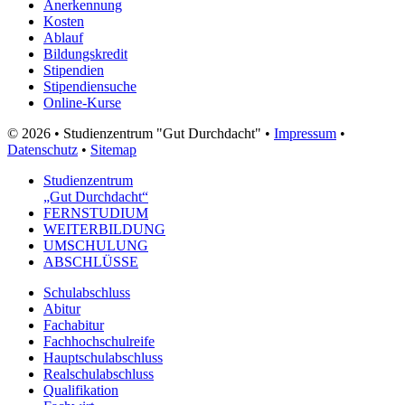
Anerkennung
Kosten
Ablauf
Bildungskredit
Stipendien
Stipendiensuche
Online-Kurse
© 2026 • Studienzentrum "Gut Durchdacht" •
Impressum
•
Datenschutz
•
Sitemap
Studienzentrum
„Gut Durchdacht“
FERNSTUDIUM
WEITERBILDUNG
UMSCHULUNG
ABSCHLÜSSE
Schulabschluss
Abitur
Fachabitur
Fachhochschulreife
Hauptschulabschluss
Realschulabschluss
Qualifikation