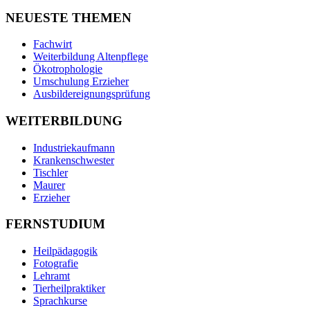
NEUESTE THEMEN
Fachwirt
Weiterbildung Altenpflege
Ökotrophologie
Umschulung Erzieher
Ausbildereignungsprüfung
WEITERBILDUNG
Industriekaufmann
Krankenschwester
Tischler
Maurer
Erzieher
FERNSTUDIUM
Heilpädagogik
Fotografie
Lehramt
Tierheilpraktiker
Sprachkurse