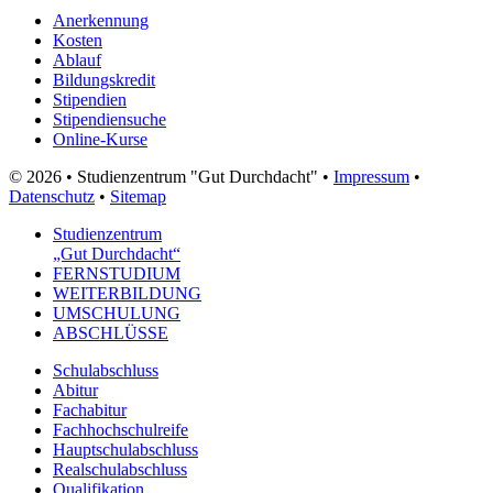
Anerkennung
Kosten
Ablauf
Bildungskredit
Stipendien
Stipendiensuche
Online-Kurse
© 2026 • Studienzentrum "Gut Durchdacht" •
Impressum
•
Datenschutz
•
Sitemap
Studienzentrum
„Gut Durchdacht“
FERNSTUDIUM
WEITERBILDUNG
UMSCHULUNG
ABSCHLÜSSE
Schulabschluss
Abitur
Fachabitur
Fachhochschulreife
Hauptschulabschluss
Realschulabschluss
Qualifikation