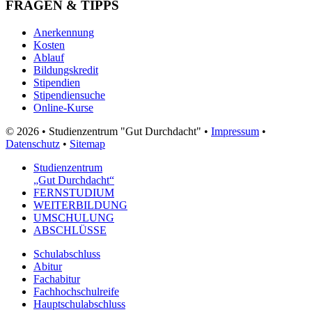
FRAGEN & TIPPS
Anerkennung
Kosten
Ablauf
Bildungskredit
Stipendien
Stipendiensuche
Online-Kurse
© 2026 • Studienzentrum "Gut Durchdacht" •
Impressum
•
Datenschutz
•
Sitemap
Studienzentrum
„Gut Durchdacht“
FERNSTUDIUM
WEITERBILDUNG
UMSCHULUNG
ABSCHLÜSSE
Schulabschluss
Abitur
Fachabitur
Fachhochschulreife
Hauptschulabschluss