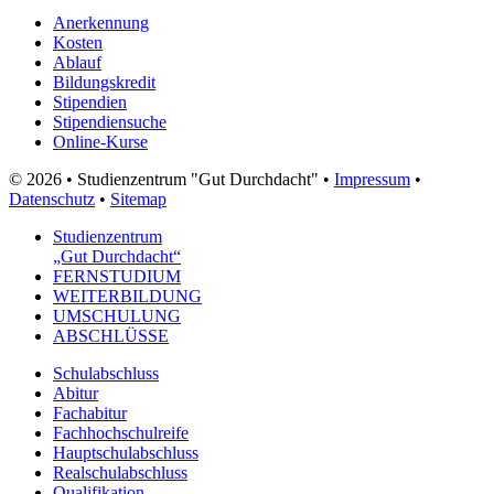
Anerkennung
Kosten
Ablauf
Bildungskredit
Stipendien
Stipendiensuche
Online-Kurse
© 2026 • Studienzentrum "Gut Durchdacht" •
Impressum
•
Datenschutz
•
Sitemap
Studienzentrum
„Gut Durchdacht“
FERNSTUDIUM
WEITERBILDUNG
UMSCHULUNG
ABSCHLÜSSE
Schulabschluss
Abitur
Fachabitur
Fachhochschulreife
Hauptschulabschluss
Realschulabschluss
Qualifikation