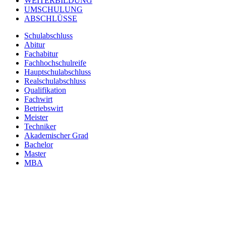
WEITERBILDUNG
UMSCHULUNG
ABSCHLÜSSE
Schulabschluss
Abitur
Fachabitur
Fachhochschulreife
Hauptschulabschluss
Realschulabschluss
Qualifikation
Fachwirt
Betriebswirt
Meister
Techniker
Akademischer Grad
Bachelor
Master
MBA