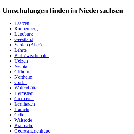
Umschulungen finden in Niedersachsen
Laatzen
Ronnenberg
Lüneburg
Geestland
Verden (Aller)
Lehrte
Bad Zwischenahn
Uelzen
Vechta
Gifhorn
Northeim
Goslar
Wolfenbüttel
Helmstedt
Cuxhaven
Isernhagen
Hameln
Celle
Walsrode
Bramsche
Georgsmarienhütte