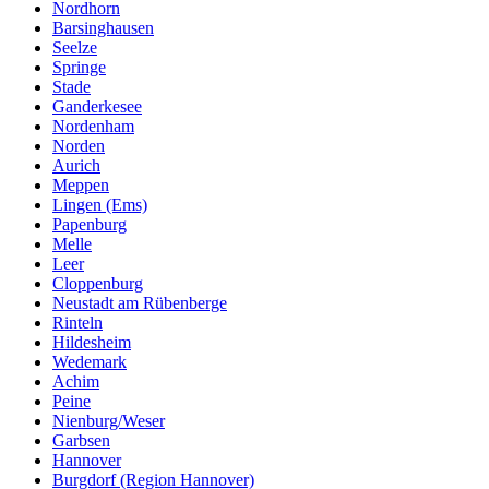
Nordhorn
Barsinghausen
Seelze
Springe
Stade
Ganderkesee
Nordenham
Norden
Aurich
Meppen
Lingen (Ems)
Papenburg
Melle
Leer
Cloppenburg
Neustadt am Rübenberge
Rinteln
Hildesheim
Wedemark
Achim
Peine
Nienburg/Weser
Garbsen
Hannover
Burgdorf (Region Hannover)