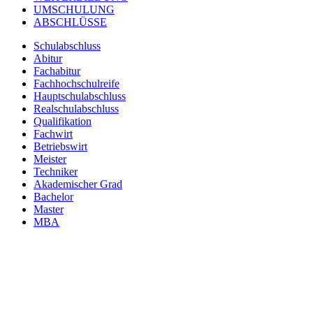
UMSCHULUNG
ABSCHLÜSSE
Schulabschluss
Abitur
Fachabitur
Fachhochschulreife
Hauptschulabschluss
Realschulabschluss
Qualifikation
Fachwirt
Betriebswirt
Meister
Techniker
Akademischer Grad
Bachelor
Master
MBA